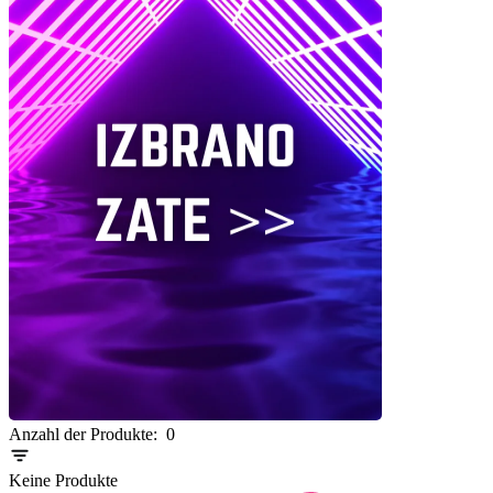
Item
Anzahl der Produkte:
0
1
of
Keine Produkte
0