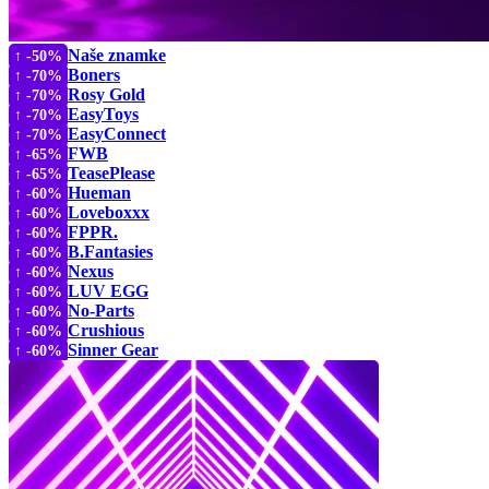
Naše znamke
↑ -50%
Boners
↑ -70%
Rosy Gold
↑ -70%
EasyToys
↑ -70%
EasyConnect
↑ -70%
FWB
↑ -65%
TeasePlease
↑ -65%
Hueman
↑ -60%
Loveboxxx
↑ -60%
FPPR.
↑ -60%
B.Fantasies
↑ -60%
Nexus
↑ -60%
LUV EGG
↑ -60%
No-Parts
↑ -60%
Crushious
↑ -60%
Sinner Gear
↑ -60%