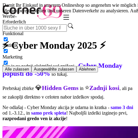
Damit Ihr Einkauf in unserem Onlineshop so angenehm wie möglich i
Medien bereitzustellen und unseren Datenverkehr zu analysieren. Auß
Werbe-
Erforderlich
Funktional
⚡ Cyber Monday 2025 ⚡
Statistik
Marketing
Cyber Monday
Čas je za zadnji električni val znižanj -
Alle zulassen
Ausgewählte zulassen
Ablehnen
popusti do -50%
so tukaj.
💎
⭐
Hidden Gems
Zadnji kosi
Prebrskaj zbirke
in
, ali pa
se zakoplji direktno v celoten nabor izdelkov spodaj.
Ne odlašaj - Cyber Monday akcija je udarna in kratka -
samo 3 dni
od 1.-3.12., in
samo prek spleta
! Najboljši izdelki izginejo prvi,
razprodani gredo ven iz akcije
!