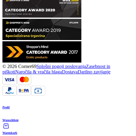
© 2026 Corner69
Splošni pogoji poslovanja
Zasebnost in
piškoti
Naročila & vračila blaga
Dostava
Darilno zavijanje
Profil
Wunschliste
Warenkorb