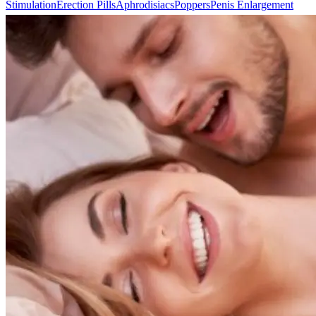
Stimulation
Erection Pills
Aphrodisiacs
Poppers
Penis Enlargement