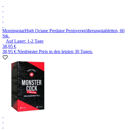
Morningstar
High Octane Predator Penisvergrößerungstabletten, 60
Stk.
Auf Lager:
1-2
Tage
38,95 €
38,95 €
Niedrigster Preis in den letzten 30 Tagen.