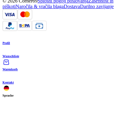
© 2026 Corner69
Splošni pogoji poslovanja
Zasebnost in
piškoti
Naročila & vračila blaga
Dostava
Darilno zavijanje
Profil
Wunschliste
Warenkorb
Kontakt
Sprache