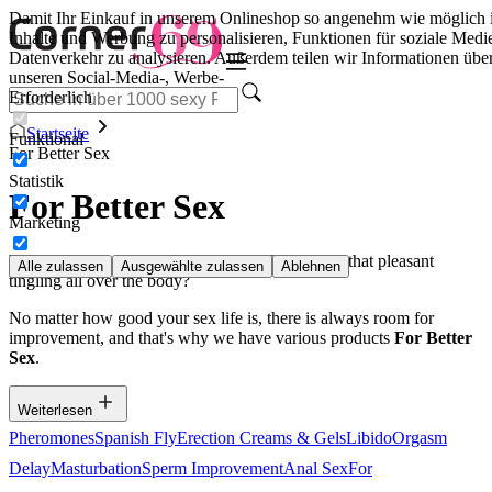
Damit Ihr Einkauf in unserem Onlineshop so angenehm wie möglich i
Inhalte und Werbung zu personalisieren, Funktionen für soziale Medie
Datenverkehr zu analysieren. Außerdem teilen wir Informationen übe
unseren Social-Media-, Werbe-
Erforderlich
Startseite
Funktional
For Better Sex
Statistik
For Better Sex
Marketing
Who wouldn't want better erections? Or more of that pleasant
Alle zulassen
Ausgewählte zulassen
Ablehnen
tingling all over the body?
No matter how good your sex life is, there is always room for
improvement, and that's why we have various products
For Better
Sex
.
Weiterlesen
Pheromones
Spanish Fly
Erection Creams & Gels
Libido
Orgasm
Delay
Masturbation
Sperm Improvement
Anal Sex
For