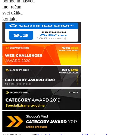
pomoč in nasveti
moj račun
svet užitka
kontakt