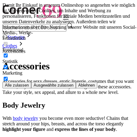
Damit Ihr Einkauf in unserem Onlineshop so angenehm wie möglich
ist.
Wir verwenden Cookies, um Inhalte und Werbung zu
personalisieren, Funktionen für soziale Medien bereitzustellen und
unseren Datenverkehr zu analysieren. Außerdem teilen wir
Informationen über Ihre Nutzung unserer Website mit unseren Social-
Media-, Werbe-
Startseite
Erforderlich
Clothes
Funktional
Accessories
Statistik
Accessories
Marketing
Accessories for sexy dresses, erotic lingerie, costumes that you want
Alle zulassen
Ausgewählte zulassen
Ablehnen
to wear, or you can wear absolutely nothing with these accessories.
Take your style, sex appeal, and allure to a whole new level.
Body Jewelry
With
body jewelry
you become even more seductive! Chains that
stretch around your hips, breasts, and across the torso elegantly
highlight your figure
and
express the lines of your body
.