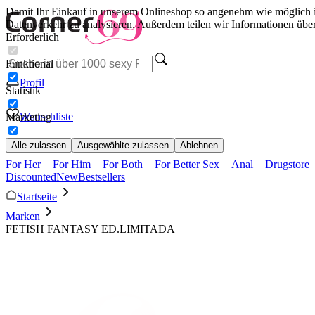
Damit Ihr Einkauf in unserem Onlineshop so angenehm wie möglich i
Datenverkehr zu analysieren. Außerdem teilen wir Informationen übe
Erforderlich
Funktional
Profil
Statistik
Wunschliste
Marketing
Alle zulassen
Ausgewählte zulassen
Ablehnen
For Her
For Him
For Both
For Better Sex
Anal
Drugstore
Discounted
New
Bestsellers
Startseite
Marken
FETISH FANTASY ED.LIMITADA