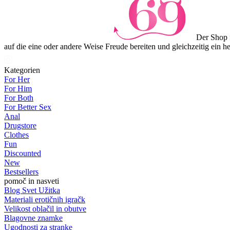
Der Shop f
auf die eine oder andere Weise Freude bereiten und gleichzeitig ein 
Kategorien
For Her
For Him
For Both
For Better Sex
Anal
Drugstore
Clothes
Fun
Discounted
New
Bestsellers
pomoč in nasveti
Blog Svet Užitka
Materiali erotičnih igračk
Velikost oblačil in obutve
Blagovne znamke
Ugodnosti za stranke