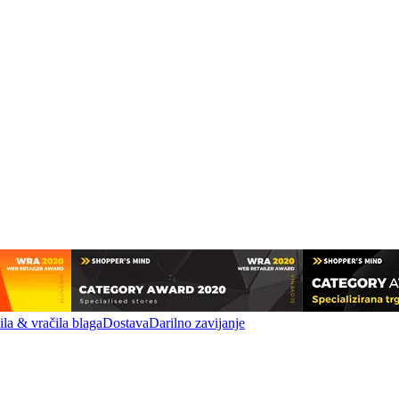
la & vračila blaga
Dostava
Darilno zavijanje