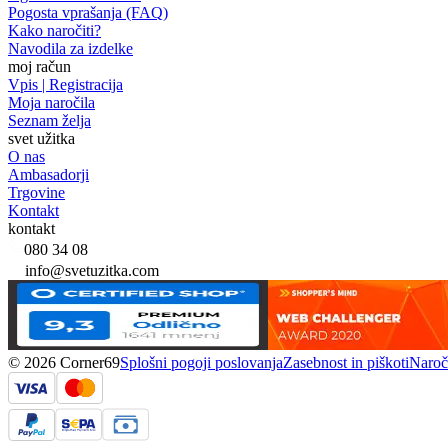
Pogosta vprašanja (FAQ)
Kako naročiti?
Navodila za izdelke
moj račun
Vpis | Registracija
Moja naročila
Seznam želja
svet užitka
O nas
Ambasadorji
Trgovine
Kontakt
kontakt
080 34 08
info@svetuzitka.com
© 2026 Corner69
Splošni pogoji poslovanja
Zasebnost in piškoti
Naroči