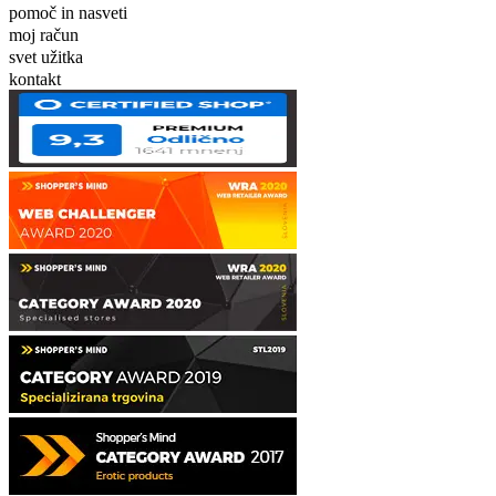
pomoč in nasveti
moj račun
svet užitka
kontakt