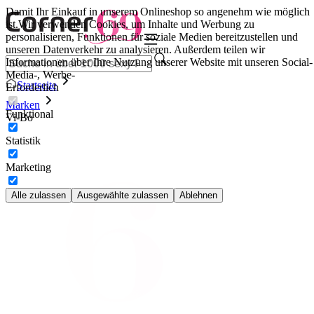
Damit Ihr Einkauf in unserem Onlineshop so angenehm wie möglich
ist.
Wir verwenden Cookies, um Inhalte und Werbung zu
personalisieren, Funktionen für soziale Medien bereitzustellen und
unseren Datenverkehr zu analysieren. Außerdem teilen wir
Informationen über Ihre Nutzung unserer Website mit unseren Social-
Media-, Werbe-
Startseite
Erforderlich
Marken
Funktional
Vi-Bo
Statistik
Marketing
Alle zulassen
Ausgewählte zulassen
Ablehnen