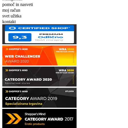
pomoč in nasveti
moj račun
svet užitka
kontakt