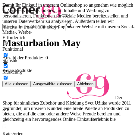
Damit Ihr Einkauf in unserem Onlineshop so angenehm wie möglich
ist.
Wir verwenden Cookies, um Inhalte und Werbung zu
personalisieren, Funktionen für soziale Medien bereitzustellen und
unseren Datenverkehr zu analysieren. Außerdem teilen wir
Informationen über Ihre Nutzung unserer Website mit unseren Social-
Media-, Werbe-
Erforderlich
Masturbation May
Funktional
Anzahl der Produkte:
0
Statistik
Keine Produkte
Marketing
Alle zulassen
Ausgewählte zulassen
Ablehnen
Der
Shop für sinnliches Zubehör und Kleidung Svet Užitka wurde 2011
gegründet, um unseren Kunden eine breite Palette an Produkten zu
bieten, die auf die eine oder andere Weise Freude bereiten und
gleichzeitig ein hervorragendes Online-Einkaufserlebnis bie
Kategorien