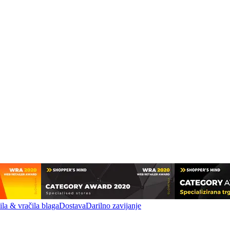
la & vračila blaga
Dostava
Darilno zavijanje