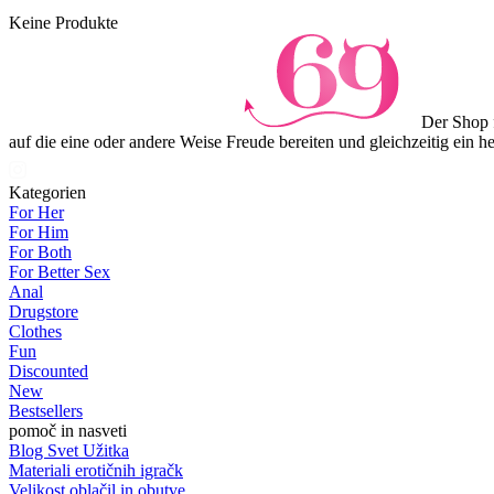
Keine Produkte
Der Shop f
auf die eine oder andere Weise Freude bereiten und gleichzeitig ein 
Kategorien
For Her
For Him
For Both
For Better Sex
Anal
Drugstore
Clothes
Fun
Discounted
New
Bestsellers
pomoč in nasveti
Blog Svet Užitka
Materiali erotičnih igračk
Velikost oblačil in obutve