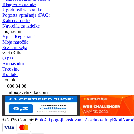
Blagovne znamke
Ugodnosti za stranke
Pogosta vprašanja (FAQ)
Kako naročiti?
Navodila za izdelke
moj račun
Vpis | Registracija
Moja naročila
Seznam želja
svet užitka
O nas
Ambasadorji
Trgovine
Kontakt
kontakt
080 34 08
info@svetuzitka.com
© 2026 Corner69
Splošni pogoji poslovanja
Zasebnost in piškoti
Naroči