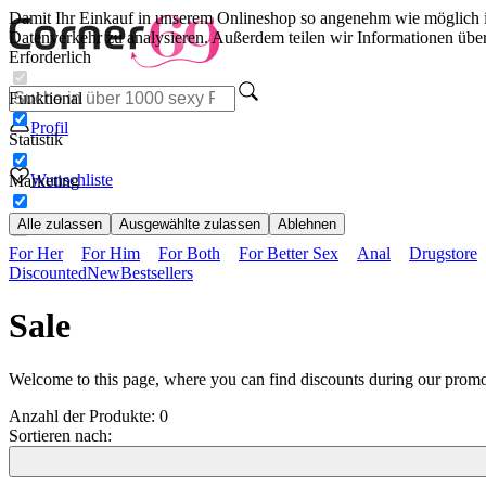
Damit Ihr Einkauf in unserem Onlineshop so angenehm wie möglich i
Datenverkehr zu analysieren. Außerdem teilen wir Informationen übe
Erforderlich
Funktional
Profil
Statistik
Wunschliste
Marketing
Alle zulassen
Ausgewählte zulassen
Ablehnen
For Her
For Him
For Both
For Better Sex
Anal
Drugstore
Discounted
New
Bestsellers
Sale
Welcome to this page, where you can find discounts during our prom
Anzahl der Produkte:
0
Sortieren nach: