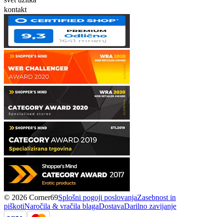
kontakt
© 2026 Corner69
Splošni pogoji poslovanja
Zasebnost in
piškoti
Naročila & vračila blaga
Dostava
Darilno zavijanje