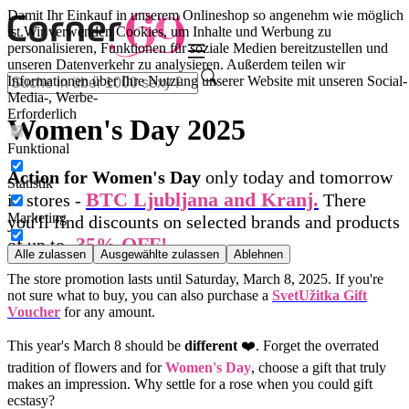
Damit Ihr Einkauf in unserem Onlineshop so angenehm wie möglich
ist.
Wir verwenden Cookies, um Inhalte und Werbung zu
personalisieren, Funktionen für soziale Medien bereitzustellen und
unseren Datenverkehr zu analysieren. Außerdem teilen wir
Informationen über Ihre Nutzung unserer Website mit unseren Social-
Media-, Werbe-
Erforderlich
Women's Day 2025
Funktional
Action for Women's Day
only today and tomorrow
Statistik
BTC Ljubljana and Kranj.
in stores -
There
Marketing
you'll find discounts on selected brands and products
-35% OFF!
of up to
Alle zulassen
Ausgewählte zulassen
Ablehnen
The store promotion lasts until Saturday, March 8, 2025. If you're
not sure what to buy, you can also purchase a
SvetUžitka Gift
Voucher
for any amount.
This year's March 8 should be
different
❤️. Forget the overrated
tradition of flowers and for
Women's Day
, choose a gift that truly
makes an impression. Why settle for a rose when you could gift
ecstasy?