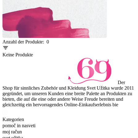
Item
Anzahl der Produkte:
0
1
of
Keine Produkte
0
Der
Shop für sinnliches Zubehör und Kleidung Svet Užitka wurde 2011
gegründet, um unseren Kunden eine breite Palette an Produkten zu
bieten, die auf die eine oder andere Weise Freude bereiten und
gleichzeitig ein hervorragendes Online-Einkaufserlebnis bie
Kategorien
pomoč in nasveti
moj račun
svet užitka